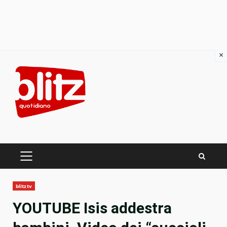
×
Skip
to
content
PRIMARY
MENU
blitztv
YOUTUBE Isis addestra