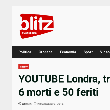
Skip
to
content
Politica
Cronaca
Economia
Sport
Video
blitztv
YOUTUBE Londra, tr
6 morti e 50 feriti
admin
Novembre 9, 2016