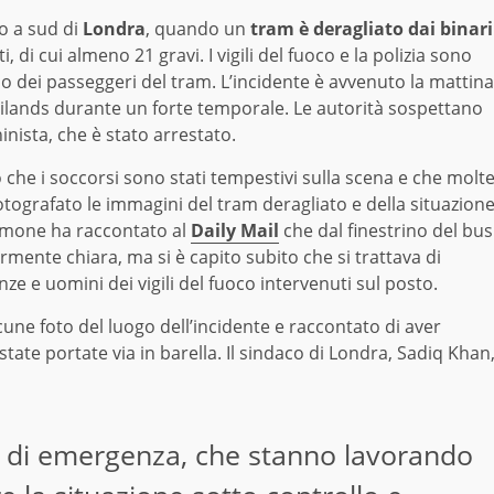
o a sud di
Londra
, quando un
tram è deragliato dai binari
iti, di cui almeno 21 gravi. I vigili del fuoco e la polizia sono
so dei passeggeri del tram. L’incidente è avvenuto la mattina
ilands durante un forte temporale. Le autorità sospettano
inista, che è stato arrestato.
 che i soccorsi sono stati tempestivi sulla scena e che molt
ografato le immagini del tram deragliato e della situazion
imone ha raccontato al
Daily Mail
che dal finestrino del bus
rmente chiara, ma si è capito subito che si trattava di
nze e uomini dei vigili del fuoco intervenuti sul posto.
une foto del luogo dell’incidente e raccontato di aver
ate portate via in barella. Il sindaco di Londra, Sadiq Khan
zi di emergenza, che stanno lavorando