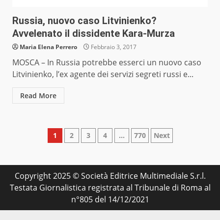
Russia, nuovo caso Litvinienko?
Avvelenato il dissidente Kara-Murza
Maria Elena Perrero
Febbraio 3, 2017
MOSCA – In Russia potrebbe esserci un nuovo caso
Litvinienko, l’ex agente dei servizi segreti russi e...
Read More
Paginazione
1
2
3
4
…
770
Next
degli
articoli
Copyright 2025 © Società Editrice Multimediale S.r.l.
Testata Giornalistica registrata al Tribunale di Roma al
n°805 del 14/12/2021