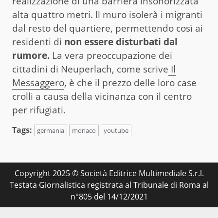
realizzazione di una barriera insonorizzata
alta quattro metri. Il muro isolerà i migranti
dal resto del quartiere, permettendo così ai
residenti di
non essere disturbati dal
rumore.
La vera preoccupazione dei
cittadini di Neuperlach, come scrive
Il
Messaggero
, è che il prezzo delle loro case
crolli a causa della vicinanza con il centro
per rifugiati.
Tags:
germania
monaco
youtube
Copyright 2025 © Società Editrice Multimediale S.r.l.
Testata Giornalistica registrata al Tribunale di Roma al
n°805 del 14/12/2021