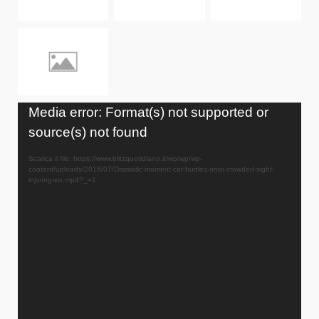
Video
Media error: Format(s) not supported or
Player
source(s) not found
Scarica il file: https://www.blitzquotidiano.it/wp/wp/wp-
content/uploads/2016/07/Dramatic-moment-car-hurtles-onto-crowded-sight-
injuring-six.mp4?_=1