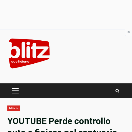
×
Skip
to
content
PRIMARY
MENU
blitztv
YOUTUBE Perde controllo