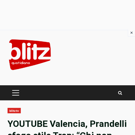
×
Skip
to
content
PRIMARY
MENU
blitztv
YOUTUBE Valencia, Prandelli