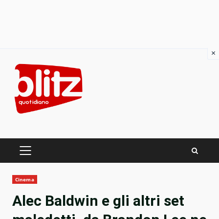
×
Skip
to
content
PRIMARY
MENU
Cinema
Alec Baldwin e gli altri set