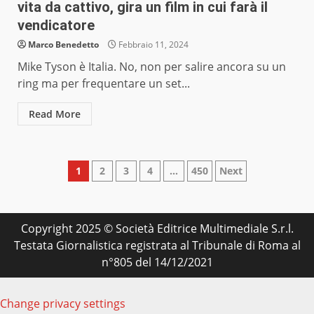
vita da cattivo, gira un film in cui farà il
vendicatore
Marco Benedetto
Febbraio 11, 2024
Mike Tyson è Italia. No, non per salire ancora su un
ring ma per frequentare un set...
Read More
Paginazione
1
2
3
4
…
450
Next
degli
articoli
Copyright 2025 © Società Editrice Multimediale S.r.l.
Testata Giornalistica registrata al Tribunale di Roma al
n°805 del 14/12/2021
Change privacy settings