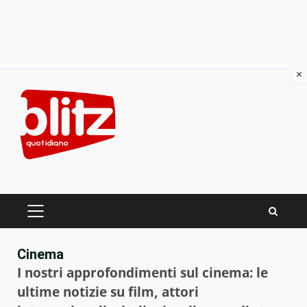
×
Skip
to
content
PRIMARY
MENU
Cinema
I nostri approfondimenti sul cinema: le
ultime notizie su film, attori