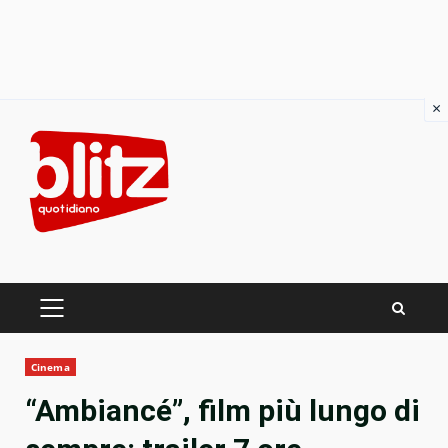
×
Skip
to
content
PRIMARY
MENU
Cinema
“Ambiancé”, film più lungo di