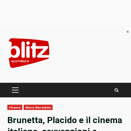
×
Skip
to
content
PRIMARY
MENU
Cinema
Marco Benedetto
Brunetta, Placido e il cinema