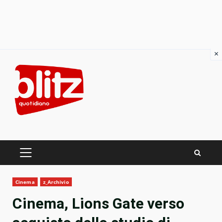
×
Skip
to
content
PRIMARY
MENU
Cinema
z_Archivio
Cinema, Lions Gate verso