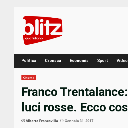
Skip
to
content
Politica
Cronaca
Economia
Sport
Video
Cinema
Franco Trentalance: 
luci rosse. Ecco cos
Alberto Francavilla
Gennaio 31, 2017