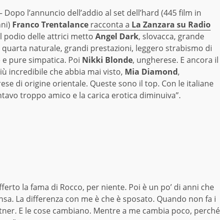
Dopo l’annuncio dell’addio al set dell’hard (445 film in
nni)
Franco Trentalance
racconta a
La Zanzara su Radio
el podio delle attrici metto
Angel Dark
, slovacca, grande
 quarta naturale, grandi prestazioni, leggero strabismo di
 e pure simpatica. Poi
Nikki Blonde
, ungherese. E ancora il
più incredibile che abbia mai visto,
Mia Diamond
,
se di origine orientale. Queste sono il top. Con le italiane
ntavo troppo amico e la carica erotica diminuiva”.
ferto la fama di Rocco, per niente. Poi è un po’ di anni che
ensa. La differenza con me è che è sposato. Quando non fa i
rtner. E le cose cambiano. Mentre a me cambia poco, perché