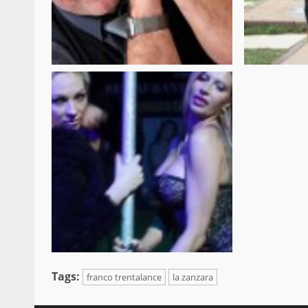
Tags:
franco trentalance
la zanzara