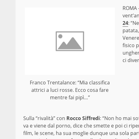
ROMA – 
vent’a
24
: “N
patata,
Venere
fisico 
unghere
ci dive
Franco Trentalance: “Mia classifica
attrici a luci rosse. Ecco cosa fare
mentre fai pipì…”
Sulla “rivalità” con
Rocco Siffredi
: “Non ho mai sof
va e viene dal porno, dice che smette e poi ci rip
film, le scene, ha sua moglie dunque una sola pa