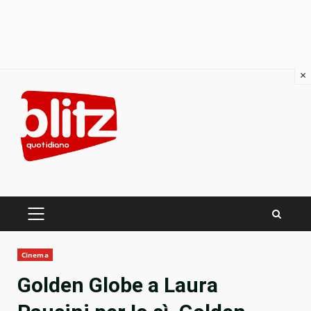
×
Skip
to
content
PRIMARY
MENU
Cinema
Golden Globe a Laura