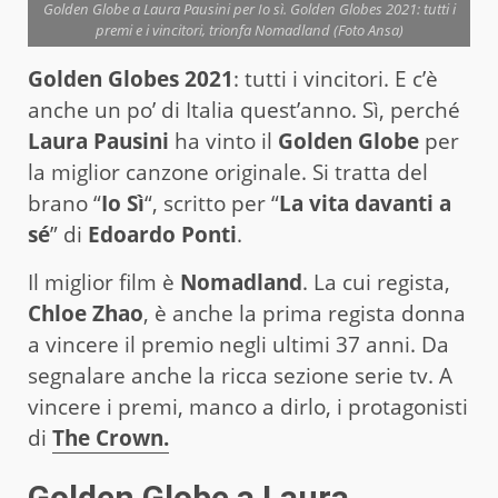
Golden Globe a Laura Pausini per Io sì. Golden Globes 2021: tutti i
premi e i vincitori, trionfa Nomadland (Foto Ansa)
Golden Globes 2021
: tutti i vincitori. E c’è
anche un po’ di Italia quest’anno. Sì, perché
Laura Pausini
ha vinto il
Golden Globe
per
la miglior canzone originale. Si tratta del
brano “
Io Sì
“, scritto per “
La vita davanti a
sé
” di
Edoardo Ponti
.
Il miglior film è
Nomadland
. La cui regista,
Chloe Zhao
, è anche la prima regista donna
a vincere il premio negli ultimi 37 anni. Da
segnalare anche la ricca sezione serie tv. A
vincere i premi, manco a dirlo, i protagonisti
di
The Crown.
Golden Globe a Laura