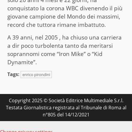
solo 20 anni 4 mesi e 22 giorni, ha
conquistato la corona WBC divenendo il più
giovane campione del Mondo dei massimi,
record che tuttora rimane imbattuto.
A 39 anni, nel 2005 , ha chiuso una carriera
a dir poco turbolenta tanto da meritarsi
soprannomi come “Iron Mike” o “Kid
Dynamite”.
Tags:
enrico pirondini
Copyright 2025 © Società Editrice Multimediale S.r.l.
Testata Giornalistica registrata al Tribunale di Roma al
n°805 del 14/12/2021