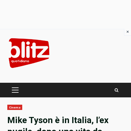
×
Skip
to
content
PRIMARY
MENU
Cinema
Mike Tyson è in Italia, l’ex