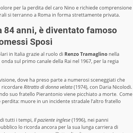
dolore per la perdita del caro Nino e richiede comprensione
erali si terranno a Roma in forma strettamente privata.
 84 anni, è diventato famoso
romessi Sposi
ri in Italia grazie al ruolo di
Renzo Tramaglino
nella
 onda sul primo canale della Rai nel 1967, per la regia
levisione, dove ha preso parte a numerosi sceneggiati che
a ricordare
Ritratto di donna velata
(1974), con Daria Nicolodi.
ndo suo fratello Pierantonio viene picchiato a morte
Come
.
 perdita: muore in un incidente stradale l’altro fratello
i tutti i tempi,
Il paziente inglese
(1996), nei panni
pubblico lo ricorda ancora per la sua lunga carriera di