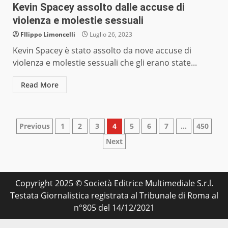
Kevin Spacey assolto dalle accuse di
violenza e molestie sessuali
FIlippo Limoncelli
Luglio 26, 2023
Kevin Spacey è stato assolto da nove accuse di
violenza e molestie sessuali che gli erano state...
Read More
Paginazione
Previous
1
2
3
4
5
6
7
…
450
Next
degli
articoli
Copyright 2025 © Società Editrice Multimediale S.r.l.
Testata Giornalistica registrata al Tribunale di Roma al
n°805 del 14/12/2021