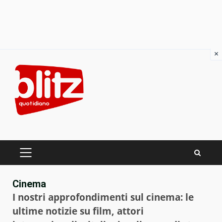
×
Skip
to
content
PRIMARY
MENU
Cinema
I nostri approfondimenti sul cinema: le
ultime notizie su film, attori