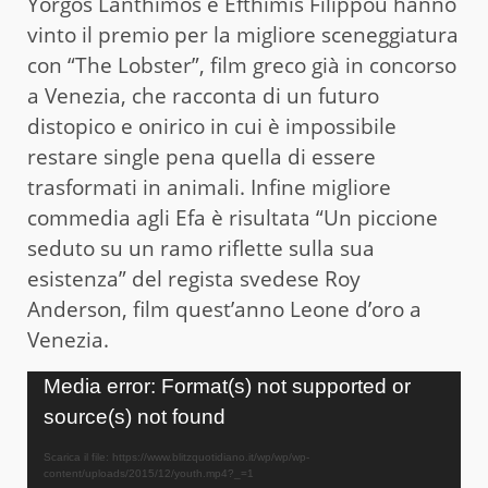
Yorgos Lanthimos e Efthimis Filippou hanno
vinto il premio per la migliore sceneggiatura
con “The Lobster”, film greco già in concorso
a Venezia, che racconta di un futuro
distopico e onirico in cui è impossibile
restare single pena quella di essere
trasformati in animali. Infine migliore
commedia agli Efa è risultata “Un piccione
seduto su un ramo riflette sulla sua
esistenza” del regista svedese Roy
Anderson, film quest’anno Leone d’oro a
Venezia.
Video
Media error: Format(s) not supported or
Player
source(s) not found
Scarica il file: https://www.blitzquotidiano.it/wp/wp/wp-
content/uploads/2015/12/youth.mp4?_=1