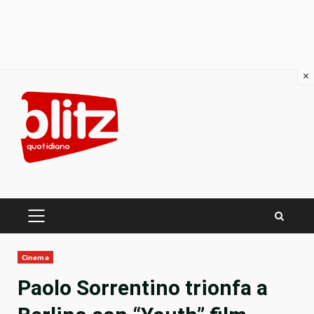
×
Skip
to
content
PRIMARY
MENU
Cinema
Paolo Sorrentino trionfa a