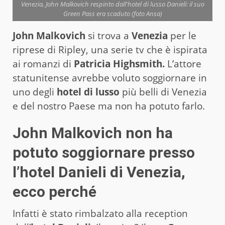
Venezia, John Malkovich respinto dall'hotel di lusso Danieli: il suo
Green Pass era scaduto (foto Ansa)
John Malkovich
si trova a
Venezia
per le
riprese di Ripley, una serie tv che è ispirata
ai romanzi di
Patricia Highsmith.
L’attore
statunitense avrebbe voluto soggiornare in
uno degli
hotel di lusso
più belli di Venezia
e del nostro Paese ma non ha potuto farlo.
John Malkovich non ha
potuto soggiornare presso
l’hotel Danieli di Venezia,
ecco perché
Infatti è stato rimbalzato alla reception