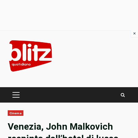
×
Skip
to
content
PRIMARY
MENU
Cinema
Venezia, John Malkovich