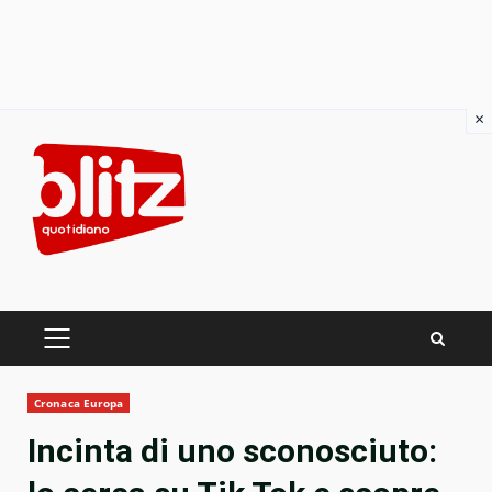
×
Skip
to
content
PRIMARY
MENU
Cronaca Europa
Incinta di uno sconosciuto: