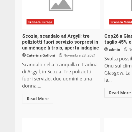
Cronaca Europa
Cronaca Mon
Scozia, scandalo ad Argyll: tre
Cop26 a Gla
poliziotti fuori servizio sorpresi in
taglio 45% e
un ménage à trois, aperta indagine
admin
No
Caterina Galloni
Novembre 28, 2021
Svolta possi
Scandalo nella tranquilla cittadina
Onu sul clim
di Argyll, in Scozia. Tre poliziotti
Glasgow. La
fuori servizio, due uomini e una
la...
donna,...
Read More
Read More