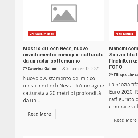
Cronaca Mondo
foto notizie
Mostro di Loch Ness, nuovo
Mancini com
avvistamento: immagine catturata
Scozia tifa I
da un radar sottomarino
l’Inghilterra
FOTO
Caterina Galloni
Settembre 12, 2021
FIlippo Limon
Nuovo avvistamento del mitico
La Scozia tifa
mostro di Loch Ness. Un’immagine
Euro 2020. 
catturata a 20 metri di profondità
raffigurato
da un...
compare sull
Read More
Read More