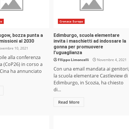
do
Cronaca Europa
sgow, bozza punta a
Edimburgo, scuola elementare
missioni al 2030
invita i maschietti ad indossare la
gonna per promuovere
vembre 10, 2021
l’uguaglianza
bile alla conferenza
FIlippo Limoncelli
Novembre 4, 2021
a (CoP26) in corso a
Con una email mandata ai genitori
 Cina ha annunciato
la scuola elementare Castleview di
Edimburgo, in Scozia, ha chiesto
di...
Read More