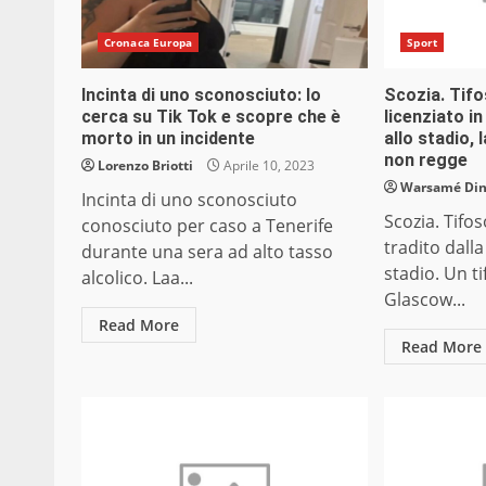
Cronaca Europa
Sport
Incinta di uno sconosciuto: lo
Scozia. Tif
cerca su Tik Tok e scopre che è
licenziato i
morto in un incidente
allo stadio,
non regge
Lorenzo Briotti
Aprile 10, 2023
Warsamé Dini
Incinta di uno sconosciuto
Scozia. Tifo
conosciuto per caso a Tenerife
tradito dalla
durante una sera ad alto tasso
stadio. Un t
alcolico. Laa...
Glascow...
Read More
Read More