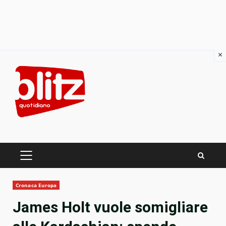
×
Skip
to
content
PRIMARY
MENU
Cronaca Europa
James Holt vuole somigliare