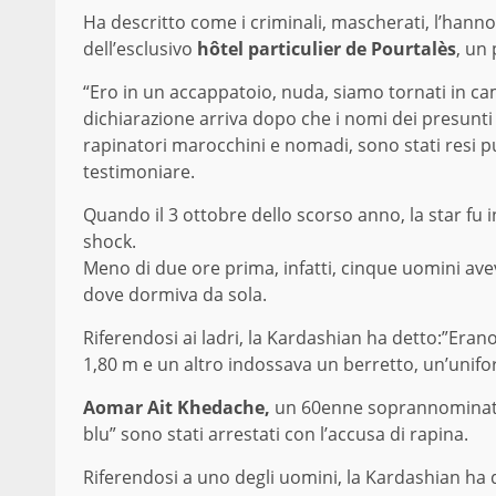
Ha descritto come i criminali, mascherati, l’hanno 
dell’esclusivo
hôtel particulier de Pourtalès
, un
“Ero in un accappatoio, nuda, siamo tornati in ca
dichiarazione arriva dopo che i nomi dei presunt
rapinatori marocchini e nomadi, sono stati resi pu
testimoniare.
Quando il 3 ottobre dello scorso anno, la star fu 
shock.
Meno di due ore prima, infatti, cinque uomini ave
dove dormiva da sola.
Riferendosi ai ladri, la Kardashian ha detto:”Era
1,80 m e un altro indossava un berretto, un’uniform
Aomar Ait Khedache,
un 60enne soprannominato
blu” sono stati arrestati con l’accusa di rapina.
Riferendosi a uno degli uomini, la Kardashian ha 