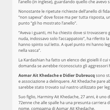
l’anello (in inglese), guardando quello che avevo s
Nonostante le ripetute richieste dell’anello di fi
“non sapeva” dove fosse ma per tutta risposta, un
punto “gli ho mostrato l’anello”.
“Aveva i guanti, mi ha chiesto dove si trovassero gi
nuda, indossavo solo l’accappatoio”, ha riferito la
hanno spinto sul letto. A quel punto mi hanno le
nella vasca”.
La Kardashian ha fatto un elenco dei gioielli il cu
domanda se avrebbe riconosciuto gli aggressori h
Aomar Ait Khedache e Didier Dubreucq
sono st
e associazione a delinquere. Ait Khedache pare a
sarebbe stato trovato sul nastro utilizzato per leg
Suo figlio, Harminy Ait Khedache, 27 anni, è uno d
72enne che alle spalle ha una presunta carriera da
nome, compagna di Aomar Ait Khedache.