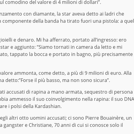
ul comodino del valore di 4 milioni di dollari”.
danzamento con diamante, la star aveva detto ai ladri che
 componente della banda ha tirato fuori una pistola: a quel
oielli e denaro. Mi ha afferrato, portato all’ingresso: ero
 star e aggiunto: “Siamo tornati in camera da letto e mi
gato, tappato la bocca e portato in bagno, più precisamente
i valore ammonta, come detto, a più di 9 milioni di euro. Alla
a detto:”Forse il più basso, ma non sono sicura”.
ati accusati di rapina a mano armata, sequestro di persona
bbia ammesso il suo coinvolgimento nella rapina: il suo DN
are i polsi della Kardashian.
egli altri otto uomini accusati; ci sono Pierre Bouainère, un
 gangster e Christiane, 70 anni di cui si conosce solo il