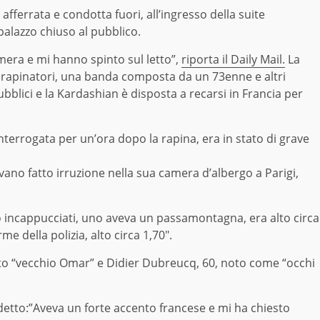
afferrata e condotta fuori, all’ingresso della suite
 palazzo chiuso al pubblico.
mera e mi hanno spinto sul letto”,
riporta il Daily Mail.
La
i rapinatori, una banda composta da un 73enne e altri
bblici e la Kardashian è disposta a recarsi in Francia per
interrogata per un’ora dopo la rapina, era in stato di grave
vano fatto irruzione nella sua camera d’albergo a Parigi,
no incappucciati, uno aveva un passamontagna, era alto circa
e della polizia, alto circa 1,70″.
 “vecchio Omar” e Didier Dubreucq, 60, noto come “occhi
detto:”Aveva un forte accento francese e mi ha chiesto