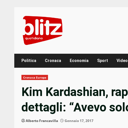
Skip
to
content
Politica
Cronaca
Economia
Sport
Video
Cronaca Europa
Kim Kardashian, rapi
dettagli: “Avevo so
Alberto Francavilla
Gennaio 17, 2017