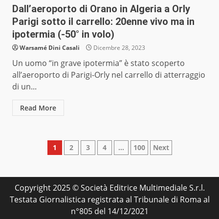
Dall’aeroporto di Orano in Algeria a Orly
Parigi sotto il carrello: 20enne vivo ma in
ipotermia (-50° in volo)
Warsamé Dini Casali
Dicembre 28, 2023
Un uomo “in grave ipotermia” è stato scoperto
all’aeroporto di Parigi-Orly nel carrello di atterraggio
di un...
Read More
Paginazione
1
2
3
4
…
100
Next
degli
articoli
Copyright 2025 © Società Editrice Multimediale S.r.l.
Testata Giornalistica registrata al Tribunale di Roma al
n°805 del 14/12/2021