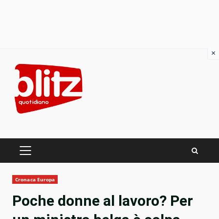
×
Skip
to
content
PRIMARY
MENU
Cronaca Europa
Poche donne al lavoro? Per