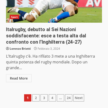
Sport
Italrugby, debutto al Sei Nazioni
soddisfacente: esce a testa alta dal
confronto con l’Inghilterra (24-27)
Lorenzo Briotti
Febbraio 3, 2024
L’Italrugby c’è. Ha rifilato 3 mete a una Inghilterra
quinta potenza del rugby mondiale. Dopo un
grande...
Read More
Paginazione
1
2
3
4
…
24
Next