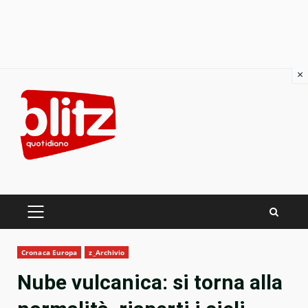
×
Skip
to
content
PRIMARY
MENU
Cronaca Europa
z_Archivio
Nube vulcanica: si torna alla