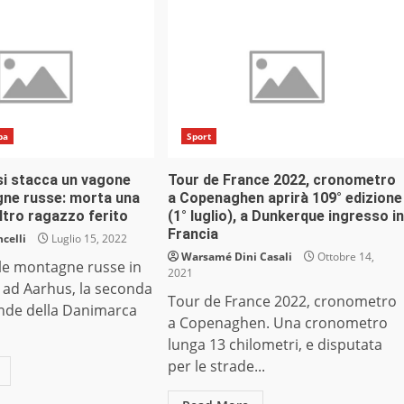
pa
Sport
si stacca un vagone
Tour de France 2022, cronometro
gne russe: morta una
a Copenaghen aprirà 109° edizione
ltro ragazzo ferito
(1° luglio), a Dunkerque ingresso in
Francia
celli
Luglio 15, 2022
Warsamé Dini Casali
Ottobre 14,
lle montagne russe in
2021
 ad Aarhus, la seconda
Tour de France 2022, cronometro
ande della Danimarca
a Copenaghen. Una cronometro
lunga 13 chilometri, e disputata
per le strade...