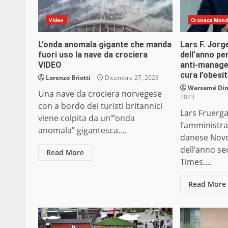
Video
Cronaca Mon
L’onda anomala gigante che manda
Lars F. Jor
fuori uso la nave da crociera
dell’anno per
VIDEO
anti-manage
cura l’obesi
Lorenzo Briotti
Dicembre 27, 2023
Warsamé Dini
Una nave da crociera norvegese
2023
con a bordo dei turisti britannici
Lars Fruerg
viene colpita da un’“onda
l’amministra
anomala” gigantesca....
danese Novo
dell’anno se
Read More
Times....
Read More