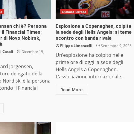
do
Cronaca Europa
gensen chi è? Persona
Esplosione a Copenaghen, colpita
 il Financial Times:
la sede degli Hells Angels: si teme
r di Novo Nobirsk,
scontro con banda rivale
tà
FIlippo Limoncelli
Settembre 9, 2023
 Casali
Dicembre 19,
Un’esplosione ha colpito nelle
prime ore di oggi la sede degli
aard Jorgensen,
Hells Angels a Copenaghen.
tore delegato della
L’associazione internazionale...
 Nordisk, è la persona
condo il Financial
Read More