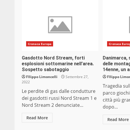
Cronaca Europa
Cronaca Euro
Gasdotto Nord Stream, forti
Danimarca, 
esplosioni sottomarine nell’area.
delle monta
Sospetto sabotaggio
14enne, un a
FIlippo Limoncelli
Settembre 27,
FIlippo Limon
2022
Tragedia su
Le perdite di gas dalle condutture
parco giochi
dei gasdotti russi Nord Stream 1 e
città più gr
Nord Stream 2 denunciate...
dopo...
Read More
Read More