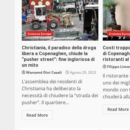
Cronaca Europa
Cronaca Euro
Christiania, il paradiso della droga
Costi troppo 
libera a Copenaghen, chiude la
di Copenaghe
“pusher street”: fine ingloriosa di
ristoranti a
un mito
FIlippo Limon
Warsamé Dini Casali
Agosto 29, 2023
Il ristoran
L’assemblea dei residenti di
uno dei migli
Christiania ha deliberato la
mondo con tr
necessità di chiudere la “strada dei
chiuderà alla
pusher”. Il quartiere...
Read More
Read More