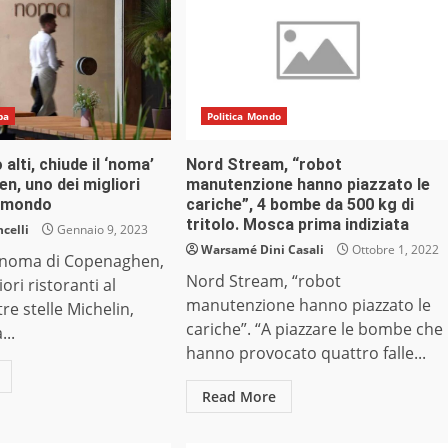
pa
Politica Mondo
alti, chiude il ‘noma’
Nord Stream, “robot
n, uno dei migliori
manutenzione hanno piazzato le
l mondo
cariche”, 4 bombe da 500 kg di
tritolo. Mosca prima indiziata
celli
Gennaio 9, 2023
Warsamé Dini Casali
Ottobre 1, 2022
te noma di Copenaghen,
Nord Stream, “robot
ori ristoranti al
manutenzione hanno piazzato le
e stelle Michelin,
cariche”. “A piazzare le bombe che
...
hanno provocato quattro falle...
Read More