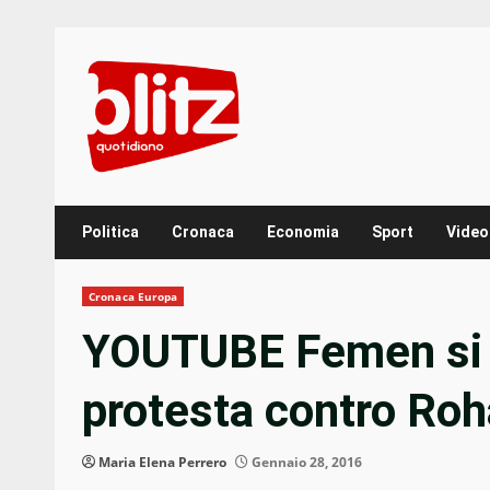
Skip
to
content
Politica
Cronaca
Economia
Sport
Video
Cronaca Europa
YOUTUBE Femen si 
protesta contro Roh
Maria Elena Perrero
Gennaio 28, 2016