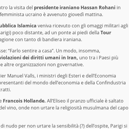
ro la visita del
presidente iraniano Hassan Rohani
in
 femminista ucraino è avvenuto giovedì mattina.
ubblica Islamica
veniva ricevuto con gli omaggi militari agli
arigi) poco distante, ad un ponte ai piedi della
Tour
cagione con tanto di bandiera iraniana.
esse: “Farlo sentire a casa”. Un modo, insomma,
iolazioni dei diritti umani in Iran,
uno tra i Paesi più
se altre organizzazioni non governative.
er Manuel Valls, i ministri degli Esteri e dell’Economia
esentanti del mondo dell’economia e della Confindustria
ratti.
te
Francois Hollande.
All’Eliseo il pranzo ufficiale è saltato
 del vino, onde non urtare la religiosità musulmana del capo
 di nudo per non urtare la sensibilità (?) dell’ospite,
Parigi si