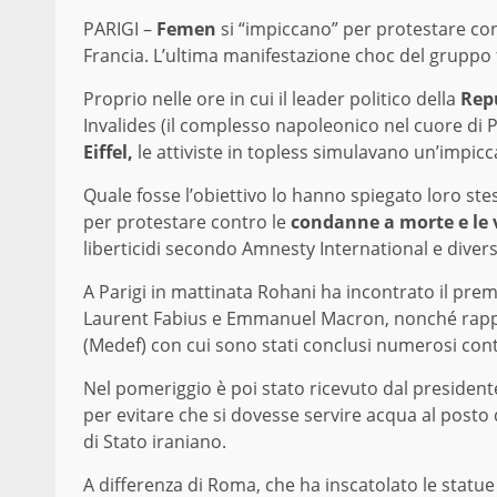
PARIGI –
Femen
si “impiccano” per protestare cont
Francia. L’ultima manifestazione choc del gruppo
Proprio nelle ore in cui il leader politico della
Rep
Invalides (il complesso napoleonico nel cuore di P
Eiffel,
le attiviste in topless simulavano un’impic
Quale fosse l’obiettivo lo hanno spiegato loro st
per protestare contro le
condanne a morte e le v
liberticidi secondo Amnesty International e diver
A Parigi in mattinata Rohani ha incontrato il premi
Laurent Fabius e Emmanuel Macron, nonché rappr
(Medef) con cui sono stati conclusi numerosi cont
Nel pomeriggio è poi stato ricevuto dal presiden
per evitare che si dovesse servire acqua al posto
di Stato iraniano.
A differenza di Roma
, che ha inscatolato le statue