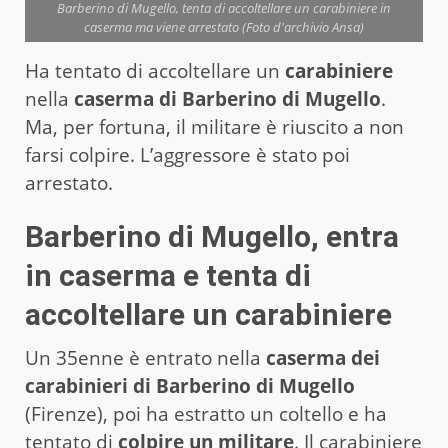
Barberino di Mugello, tenta di accoltellare un carabiniere in
caserma ma viene arrestato (Foto d'archivio Ansa)
Ha tentato di accoltellare un
carabiniere
nella
caserma di Barberino di Mugello
.
Ma, per fortuna, il militare è riuscito a non
farsi colpire. L’aggressore è stato poi
arrestato.
Barberino di Mugello, entra
in caserma e tenta di
accoltellare un carabiniere
Un 35enne è entrato nella
caserma dei
carabinieri di Barberino di Mugello
(Firenze), poi ha estratto un coltello e ha
tentato di
colpire un militare
. Il carabiniere