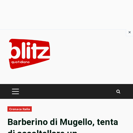
×
Skip
to
content
PRIMARY
MENU
Cronaca Italia
Barberino di Mugello, tenta