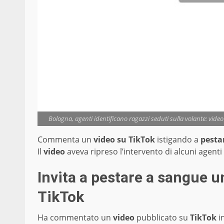
Bologna, agenti identificano ragazzi seduti sulla volante: video
Commenta un
video su TikTok
istigando a
pesta
Il
video
aveva ripreso l’intervento di alcuni agenti
Invita a pestare a sangue u
TikTok
Ha commentato un
video
pubblicato su
TikTok
in