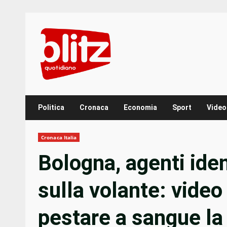
Skip
to
content
Politica
Cronaca
Economia
Sport
Video
Cronaca Italia
Bologna, agenti iden
sulla volante: video
pestare a sangue la 