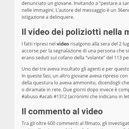
denunciato un giovane. Invitando a “pestare a san
nelle immagini. L’autore del messaggio è un 36enn
istigazione a delinquere.
Il video dei poliziotti nell
I fatti ripresi nel
video
risalgono alla sera del 2 lu
accorse per la segnalazione di una persona che si 
erano seduti sul cofano della “volante” del 113 per 
Uno dei tre aveva insultato gli agenti e per ques
In queste fasi, un altro giovane aveva ripreso con i
della questura lo aveva ammonito, dicendogli che
o diramate in rete. Due giorni dopo invece è com
#abuso #acab #1312 (acronimi che indicano in letter
Il commento al video
Tra gli oltre 600 commenti al filmato, gli investi