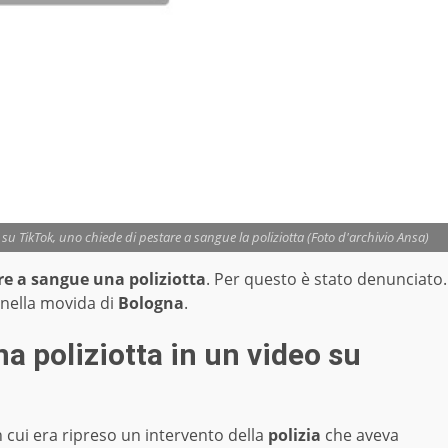
 su TikTok, uno chiede di pestare a sangue la poliziotta (Foto d'archivio Ansa)
re a sangue una poliziotta
. Per questo è stato denunciato.
 nella movida di
Bologna
.
na poliziotta in un video su
 cui era ripreso un intervento della
polizia
che aveva