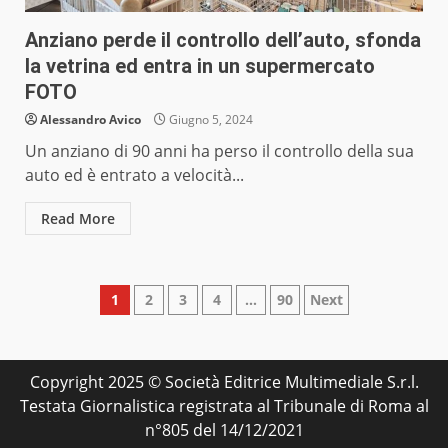
Anziano perde il controllo dell’auto, sfonda
la vetrina ed entra in un supermercato
FOTO
Alessandro Avico
Giugno 5, 2024
Un anziano di 90 anni ha perso il controllo della sua
auto ed è entrato a velocità...
Read More
Paginazione
1
2
3
4
…
90
Next
degli
articoli
Copyright 2025 © Società Editrice Multimediale S.r.l.
Testata Giornalistica registrata al Tribunale di Roma al
n°805 del 14/12/2021