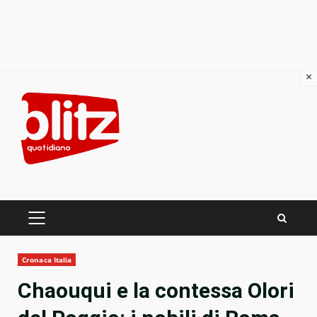
×
Skip
to
content
PRIMARY
MENU
Cronaca Italia
Chaouqui e la contessa Olori