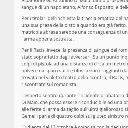
Albamonte ed Antonino Di Maio hanno prospettato 
sangue di un napoletano, Alfonso Esposito, e dello
Per i titolari dell’inchiesta la traccia ematica de
una sua presa della pistola quando era già ferito, 
matricola abrasa sarebbe una conseguenza di un c
l’arma appena sottratta.
Per il Racis, invece, la presenza di sangue del ro
stato sopraffatto dagli avversari. Su un punto in
colpi di pistola ad una distanza di circa un metro d
polvere da sparo sui tre tifosi azzurri raggiunti d
trovata nel vialetto teatro dello scontro, il Racis, 
riscontrate sul romanista.
L’esperto sentito durante l’incidente probatorio d
Di Maio, che possa essere riconducibile ad una p
alle ferite di arma da taglio sull’ultrà giallorosso
Gemelli parla di quattro colpi sul gluteo sinistro 
L’udienza del 13 ottobre è coincisa con la decisio