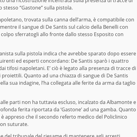
una ricostruzione incentrata sulla presenza di tracce di
 stesso “Gastone” sulla pistola.
l napoletano, trovata sulla canna dell’arma, è compatibile con
mentre il sangue di De Santis sul calcio della Benelli con
olpo sferratogli allo fronte dallo stesso Esposito con
manista sulla pistola indica che avrebbe sparato dopo essere
quirenti ed esperti concordano: De Santis sparò i quattro
ai tifosi napoletani. E’ ciò è legato alla presenza di tracce di
ai proiettili. Quanto ad una chiazza di sangue di De Santis
nella sua indagine, l’ha collegata alle ferite da arma da taglio
alle parti non ha tuttavia escluso, incalzato da Albamonte e
rofonda ferita riportata da ‘Gastone’ ad una gamba. Quanto
 si è appreso che il secondo referto medico del Policlinico
non suturate.
ne del tribunale del riesame di mantenere agli arresti