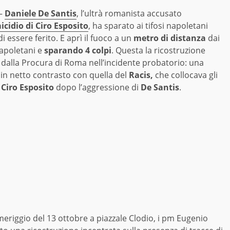
–
Daniele De Santis
, l’ultrà romanista accusato
icidio di Ciro Esposito
, ha sparato ai tifosi napoletani
i essere ferito. E aprì il fuoco a un
metro di distanza
dai
napoletani e
sparando 4 colpi
. Questa la ricostruzione
 dalla Procura di Roma nell’incidente probatorio: una
 in netto contrasto con quella del
Racis,
che collocava gli
a
Ciro Esposito
dopo l’aggressione di
De Santis
.
meriggio del 13 ottobre a piazzale Clodio, i pm Eugenio