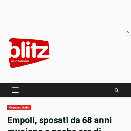
×
Skip
to
content
PRIMARY
MENU
Cronaca Italia
Empoli, sposati da 68 anni