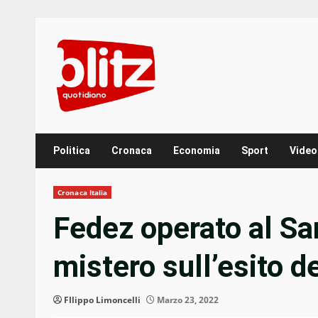
Skip
to
content
Politica
Cronaca
Economia
Sport
Video
Cronaca Italia
Fedez operato al Sa
mistero sull’esito d
FIlippo Limoncelli
Marzo 23, 2022