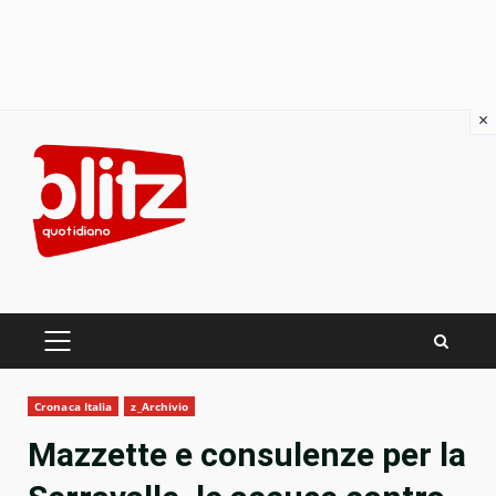
×
Skip
to
content
PRIMARY
MENU
Cronaca Italia
z_Archivio
Mazzette e consulenze per la