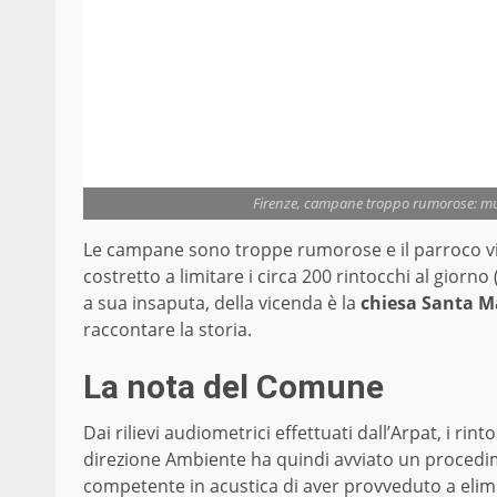
Firenze, campane troppo rumorose: mult
Le campane sono troppe rumorose e il parroco vie
costretto a limitare i circa 200 rintocchi al giorno
a sua insaputa, della vicenda è la
chiesa Santa M
raccontare la storia.
La nota del Comune
Dai rilievi audiometrici effettuati dall’Arpat, i r
direzione Ambiente ha quindi avviato un procedime
competente in acustica di aver provveduto a elimin