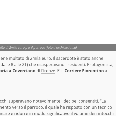
a di 2mila euro per il parroco (foto d'archivio Ansa)
ne multato di 2mila euro. Il sacerdote è stato anche
 (dalle 8 alle 21) che esasperavano i residenti. Protagonista,
aria a Coverciano
di
Firenze
. E’ il
Corriere Fiorentino
a
intocchi superavano notevolmente i decibel consentiti. “La
nto verso il parroco, il quale ha risposto con un tecnico
are e ridurre in modo significativo il volume dei rintocchi