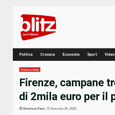
Skip
to
content
Politica
Cronaca
Economia
Sport
Video
Cronaca Italia
Firenze, campane t
di 2mila euro per il
Gianluca Pace
Gennaio 29, 2022