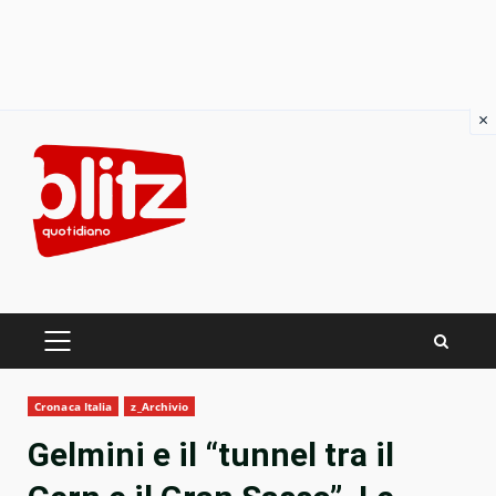
×
Skip
to
content
PRIMARY
MENU
Cronaca Italia
z_Archivio
Gelmini e il “tunnel tra il