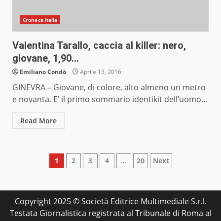
Cronaca Italia
Valentina Tarallo, caccia al killer: nero,
giovane, 1,90…
Emiliano Condò
Aprile 13, 2016
GINEVRA – Giovane, di colore, alto almeno un metro
e novanta. E’ il primo sommario identikit dell’uomo...
Read More
Paginazione
1
2
3
4
…
20
Next
degli
articoli
Copyright 2025 © Società Editrice Multimediale S.r.l.
Testata Giornalistica registrata al Tribunale di Roma al