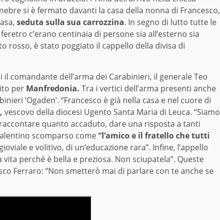
unebre si è fermato davanti la casa della nonna di Francesco,
casa,
seduta sulla sua carrozzina
. In segno di lutto tutte le
 feretro c’erano centinaia di persone sia all’esterno sia
to rosso, è stato poggiato il cappello della divisa di
 cui il comandante dell’arma dei Carabinieri, il generale Teo
tito per
Manfredonia.
Tra i vertici dell’arma presenti anche
nieri ‘Ogaden’. “Francesco è già nella casa e nel cuore di
,
vescovo della diocesi Ugento Santa Maria di Leuca. “Siamo
le raccontare quanto accaduto, dare una risposta a tanti
re salentino scomparso come
“l’amico e il fratello che tutti
gioviale e volitivo, di un’educazione rara”. Infine, l’appello
a vita perché è bella e preziosa. Non sciupatela”. Queste
cesco Ferraro: “Non smetterò mai di parlare con te anche se