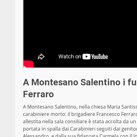
A Montesano Salentino i fu
Ferraro
A Montesano Salentino, nella chiesa Maria Santissi
carabiniere morto: il brigadiere Francesco Ferraro
allestita nella sala consiliare è stata accolta da u
portata in spalla dai Carabinieri seguiti dai genitor
Alessandro, e dalla sua fidanzata Carmela con il lo