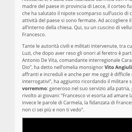
madre del paese in provincia di Lecce, il corteo f
che ha salutato il nipote scomparso sull’uscio di 
attività del paese si sono fermate. Ad accogliere il
all’interno della chiesa. Qui, su un cuscino di vellu
Francesco.
Tante le autorità civili e militati intervenute, tra
Luzi, che dopo aver reso gli onori al feretro è par
Antonio De Vita, comandante interregionale Carabi
Dio”, ha detto nell’omelia monsignor
Vito Angiuli
affranti e increduli e anche per me oggi è diffici
interrogativi”, ha aggiunto ricordando il milita
vorremmo
: generoso nel suo servizio alla patria, 
rivolto ai giovani: “Francesco vi esorta ad amare l
invece le parole di Carmela, la fidanzata di Fran
non ci sei più e non ti vedo”.