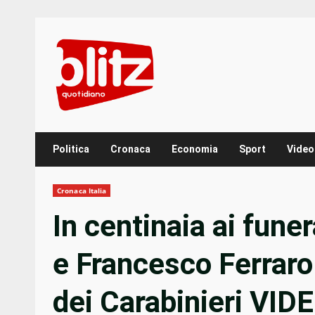
Skip
to
content
Politica
Cronaca
Economia
Sport
Video
Cronaca Italia
In centinaia ai fune
e Francesco Ferraro:
dei Carabinieri VID