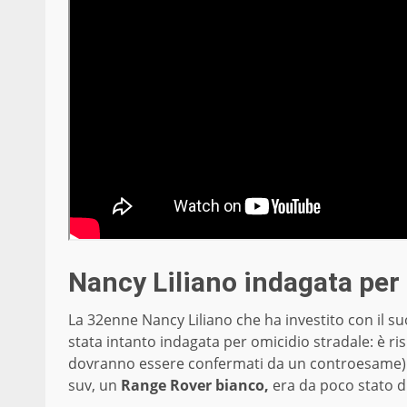
Nancy Liliano indagata per
La 32enne Nancy Liliano che ha investito con il suo
stata intanto indagata per omicidio stradale: è risu
dovranno essere confermati da un controesame). I
suv, un
Range Rover bianco,
era da poco stato d