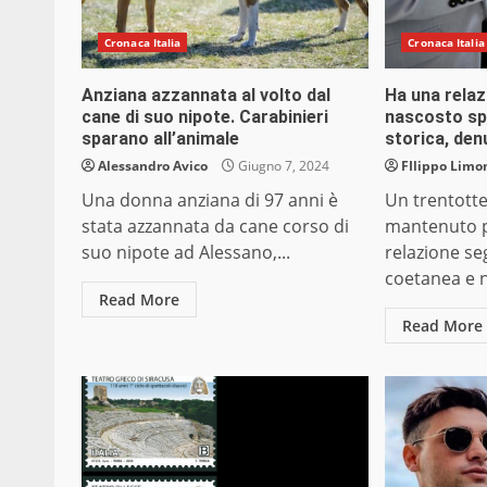
Cronaca Italia
Cronaca Italia
Anziana azzannata al volto dal
Ha una relaz
cane di suo nipote. Carabinieri
nascosto sp
sparano all’animale
storica, de
Alessandro Avico
Giugno 7, 2024
FIlippo Limon
Una donna anziana di 97 anni è
Un trentott
stata azzannata da cane corso di
mantenuto p
suo nipote ad Alessano,...
relazione se
coetanea e n
Read More
Read More