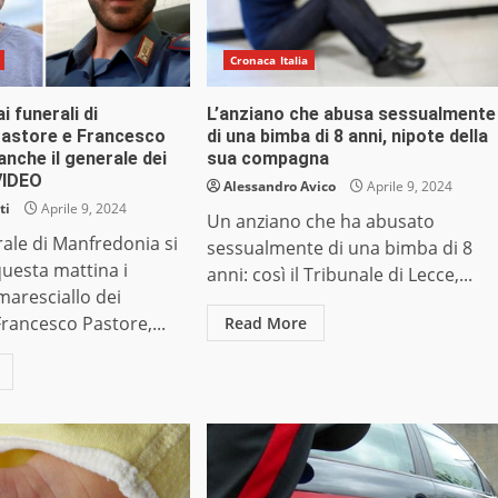
Cronaca Italia
ai funerali di
L’anziano che abusa sessualmente
astore e Francesco
di una bimba di 8 anni, nipote della
anche il generale dei
sua compagna
VIDEO
Alessandro Avico
Aprile 9, 2024
ti
Aprile 9, 2024
Un anziano che ha abusato
rale di Manfredonia si
sessualmente di una bimba di 8
questa mattina i
anni: così il Tribunale di Lecce,...
 maresciallo dei
Francesco Pastore,...
Read More