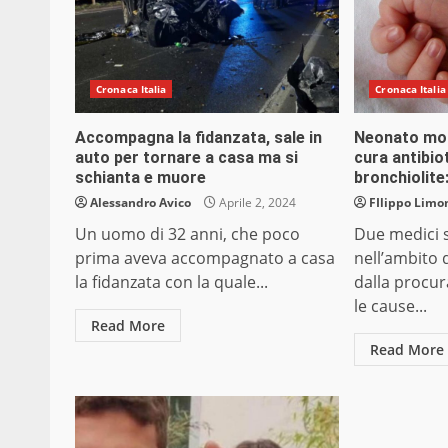
Cronaca Italia
Cronaca Italia
Accompagna la fidanzata, sale in
Neonato mor
auto per tornare a casa ma si
cura antibio
schianta e muore
bronchiolite
Alessandro Avico
Aprile 2, 2024
FIlippo Limon
Un uomo di 32 anni, che poco
Due medici 
prima aveva accompagnato a casa
nell’ambito 
la fidanzata con la quale...
dalla procur
le cause...
Read More
Read More