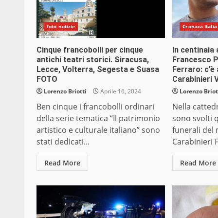
foto notizie
Cronaca Italia
Cinque francobolli per cinque
In centinaia 
antichi teatri storici. Siracusa,
Francesco P
Lecce, Volterra, Segesta e Suasa
Ferraro: c’è 
FOTO
Carabinieri 
Lorenzo Briotti
Aprile 16, 2024
Lorenzo Briot
Ben cinque i francobolli ordinari
Nella catted
della serie tematica “Il patrimonio
sono svolti 
artistico e culturale italiano” sono
funerali del
stati dedicati...
Carabinieri 
Read More
Read More