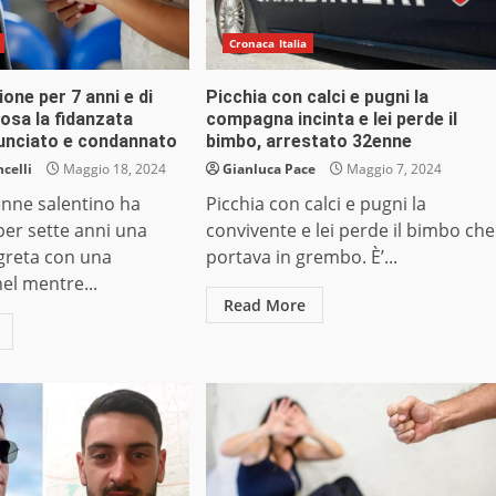
Cronaca Italia
ione per 7 anni e di
Picchia con calci e pugni la
osa la fidanzata
compagna incinta e lei perde il
nunciato e condannato
bimbo, arrestato 32enne
celli
Maggio 18, 2024
Gianluca Pace
Maggio 7, 2024
enne salentino ha
Picchia con calci e pugni la
er sette anni una
convivente e lei perde il bimbo che
greta con una
portava in grembo. È’...
el mentre...
Read More