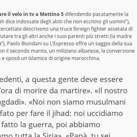
re il velo in tv a Mattino 5
difendendo pacatamente la
lah dice indossate degli abiti che non eccitino gli uomini”),
tercettate descrivono una truce foreign fighter assetata di
are tra gli altri anche i suoi parenti più stretti (la madre
a”). Paolo Biondani su L’Espresso offre un saggio della sua
con il secondo marito, un miliziano albanese, la conversione
a e sposò un islamico di origine marocchina.
edenti, a questa gente deve essere
’ora di morire da martire». «Il nostro
Bagdadi». «Noi non siamo musulmani
ffato per fare il jihad: noi uccidiamo
fatto la guerra, poi abbiamo
mo tutta la Siria». «Papà, tu sei