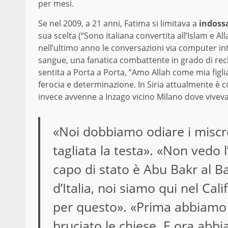
per mesi.
Se nel 2009, a 21 anni, Fatima si limitava a
indossa
sua scelta (“Sono italiana convertita all’Islam e Al
nell’ultimo anno le conversazioni via computer in
sangue, una fanatica combattente in grado di reclut
sentita a Porta a Porta, “Amo Allah come mia figli
ferocia e determinazione. In Siria attualmente è 
invece avvenne a Inzago vicino Milano dove vivev
«Noi dobbiamo odiare i miscr
tagliata la testa». «Non vedo l
capo di stato è Abu Bakr al 
d’Italia, noi siamo qui nel Cali
per questo». «Prima abbiamo 
bruciato le chiese. E ora abbia