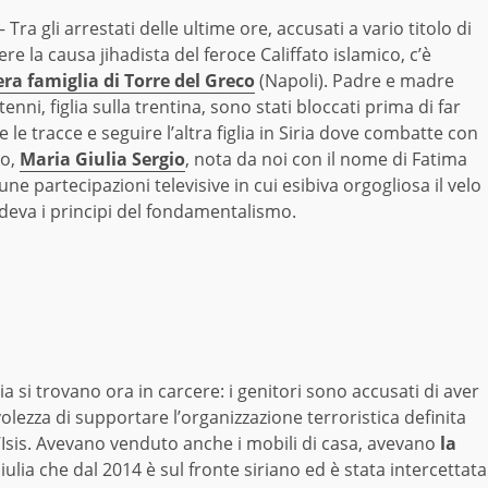
Tra gli arrestati delle ultime ore, accusati a vario titolo di
re la causa jihadista del feroce Califfato islamico, c’è
era famiglia di Torre del Greco
(Napoli). Padre e madre
enni, figlia sulla trentina, sono stati bloccati prima di far
 le tracce e seguire l’altra figlia in Siria dove combatte con
to,
Maria Giulia Sergio
, nota da noi con il nome di Fatima
une partecipazioni televisive in cui esibiva orgogliosa il velo
deva i principi del fondamentalismo.
ia si trovano ora in carcere: i genitori sono accusati di aver
volezza di supportare l’organizzazione terroristica definita
dell’Isis. Avevano venduto anche i mobili di casa, avevano
la
lia che dal 2014 è sul fronte siriano ed è stata intercettata