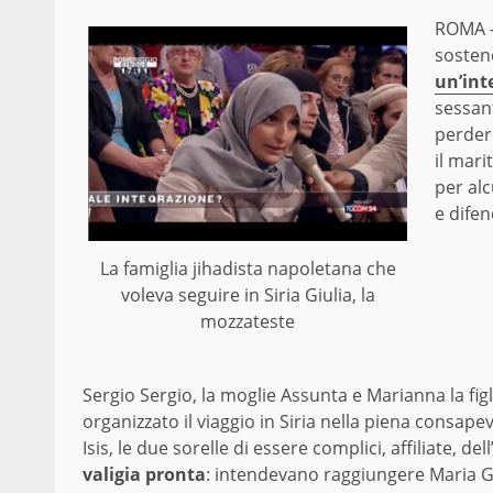
ROMA – 
sostene
un’int
sessant
perdere
il mari
per alc
e difen
La famiglia jihadista napoletana che
voleva seguire in Siria Giulia, la
mozzateste
Sergio Sergio, la moglie Assunta e Marianna la figl
organizzato il viaggio in Siria nella piena consape
Isis, le due sorelle di essere complici, affiliate, 
valigia pronta
: intendevano raggiungere Maria Giu