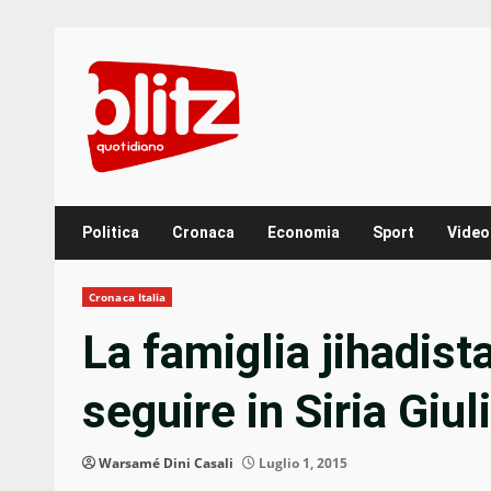
Skip
to
content
Politica
Cronaca
Economia
Sport
Video
Cronaca Italia
La famiglia jihadis
seguire in Siria Giu
Warsamé Dini Casali
Luglio 1, 2015