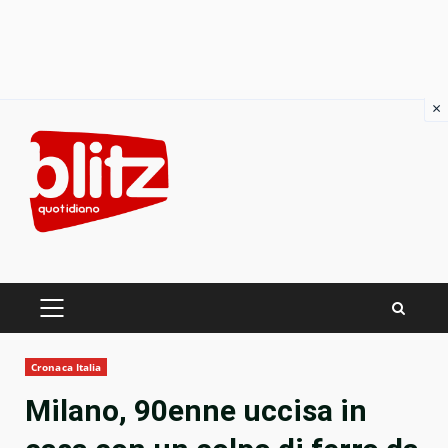
×
Skip
to
content
PRIMARY
MENU
Cronaca Italia
Milano, 90enne uccisa in