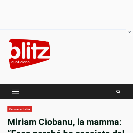
×
Skip
to
content
PRIMARY
MENU
Cronaca Italia
Miriam Ciobanu, la mamma: