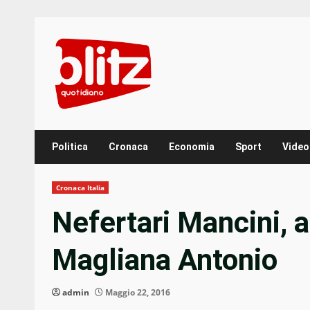
Skip
to
content
Politica
Cronaca
Economia
Sport
Video
Cronaca Italia
Nefertari Mancini, ar
Magliana Antonio
admin
Maggio 22, 2016