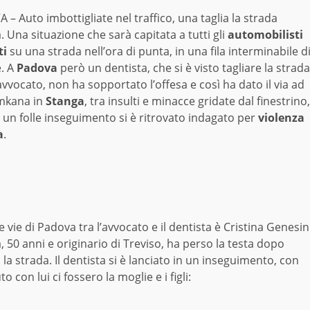
– Auto imbottigliate nel traffico, una taglia la strada
ra. Una situazione che sarà capitata a tutti gli
automobilisti
ti
su una strada nell’ora di punta, in una fila interminabile d
e. A
Padova
però un dentista, che si è visto tagliare la strada
vvocato, non ha sopportato l’offesa e così ha dato il via ad
mkana in
Stanga
, tra insulti e minacce gridate dal finestrino,
 un folle inseguimento si è ritrovato indagato per
violenza
a
.
e vie di Padova tra l’avvocato e il dentista è Cristina Genesin
ta, 50 anni e originario di Treviso, ha perso la testa dopo
o la strada. Il dentista si è lanciato in un inseguimento, con
 con lui ci fossero la moglie e i figli: