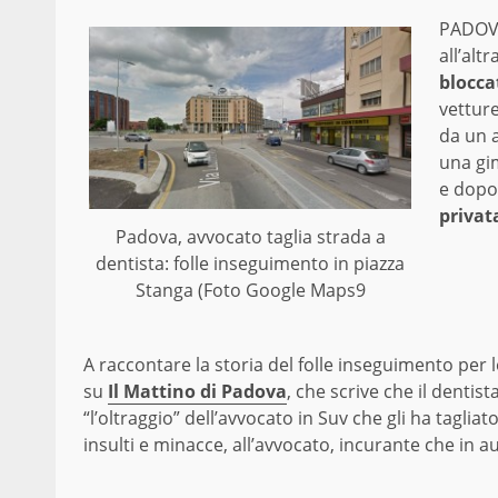
PADOVA 
all’alt
blocca
vettur
da un a
una gi
e dopo
privat
Padova, avvocato taglia strada a
dentista: folle inseguimento in piazza
Stanga (Foto Google Maps9
A raccontare la storia del folle inseguimento per l
su
Il Mattino di Padova
, che scrive che il dentis
“l’oltraggio” dell’avvocato in Suv che gli ha tagliat
insulti e minacce, all’avvocato, incurante che in auto