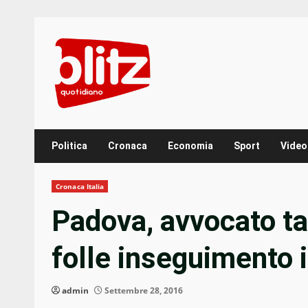
Skip
to
content
Politica
Cronaca
Economia
Sport
Video
Cronaca Italia
Padova, avvocato tag
folle inseguimento 
admin
Settembre 28, 2016