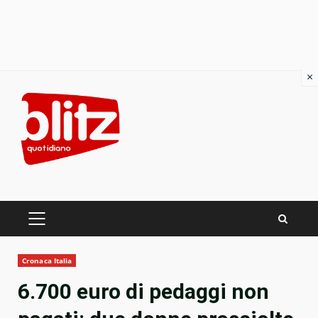
×
Skip
to
content
PRIMARY
MENU
Cronaca Italia
6.700 euro di pedaggi non