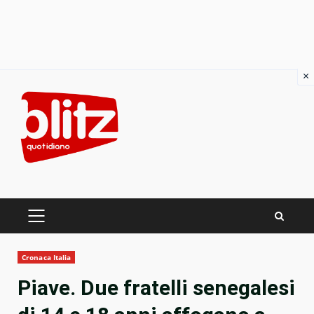
×
Skip
to
content
PRIMARY
MENU
Cronaca Italia
Piave. Due fratelli senegalesi