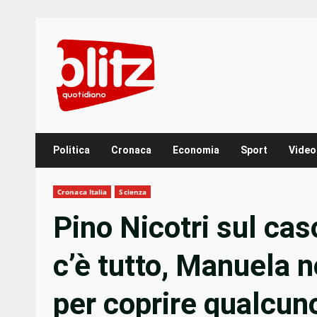
Skip
to
content
Politica
Cronaca
Economia
Sport
Video
Cronaca Italia
Scienza
Pino Nicotri sul cas
c’è tutto, Manuela n
per coprire qualcun