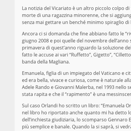
La notizia del Vicariato è un altro piccolo colpo d
morte di una ragazzina minorenne, che si aggiunge 
senza mai gettare un benché minimo spiraglio di l
Ancora ci si domanda che fine abbiano fatto le “r
giugno 2008 e poi quelle del novembre dell’anno s
primavera di quest’anno riguardo la soluzione de
fatto le accuse ai vari “Ruffetto”, Gigetto”, “Cillet
banda della Magliana.
Emanuela, figlia di un impiegato del Vaticano e c
ed era bella, vivace e curiosa, come è naturale all
Adele Rando e Giovanni Malerba, nel 1993 nello s
stata rapita e che il “rapimento” è una messinsc
Sul caso Orlandi ho scritto un libro: “Emanuela Orl
nel libro ho riportato anche quanto mi ha detto l
dell’inchiesta giudiziaria, lo scomparso Gennaro 
più semplice e banale. Quando la si saprà, si ved