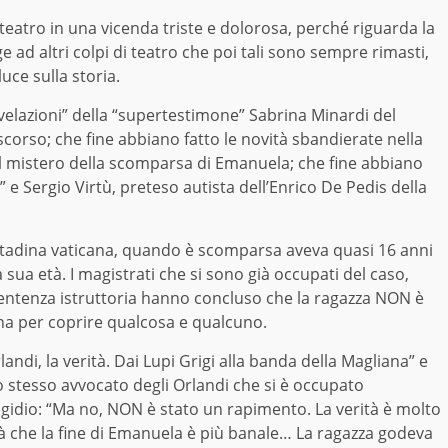
i teatro in una vicenda triste e dolorosa, perché riguarda la
ad altri colpi di teatro che poi tali sono sempre rimasti,
uce sulla storia.
ivelazioni” della “supertestimone” Sabrina Minardi del
corso; che fine abbiano fatto le novità sbandierate nella
l mistero della scomparsa di Emanuela; che fine abbiano
to” e Sergio Virtù, preteso autista dell’Enrico De Pedis della
ittadina vaticana, quando è scomparsa aveva quasi 16 anni
a sua età. I magistrati che si sono già occupati del caso,
entenza istruttoria hanno concluso che la ragazza NON è
ena per coprire qualcosa e qualcuno.
andi, la verità. Dai Lupi Grigi alla banda della Magliana” e
o stesso avvocato degli Orlandi che si è occupato
Egidio: “Ma no, NON è stato un rapimento. La verità è molto
rà che la fine di Emanuela è più banale… La ragazza godeva