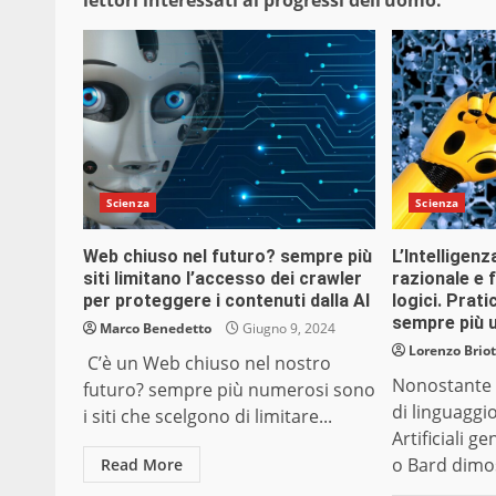
lettori interessati ai progressi dell’uomo.
Scienza
Scienza
Web chiuso nel futuro? sempre più
L’Intelligenz
siti limitano l’accesso dei crawler
razionale e 
per proteggere i contenuti dalla AI
logici. Prat
sempre più
Marco Benedetto
Giugno 9, 2024
Lorenzo Briot
C’è un Web chiuso nel nostro
Nonostante l
futuro? sempre più numerosi sono
di linguaggio
i siti che scelgono di limitare...
Artificiali 
o Bard dimos
Read More