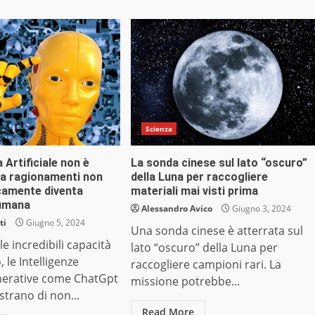
Scienza
a Artificiale non è
La sonda cinese sul lato “oscuro”
fa ragionamenti non
della Luna per raccogliere
icamente diventa
materiali mai visti prima
 umana
Alessandro Avico
Giugno 3, 2024
ti
Giugno 5, 2024
Una sonda cinese è atterrata sul
e incredibili capacità
lato “oscuro” della Luna per
, le Intelligenze
raccogliere campioni rari. La
generative come ChatGpt
missione potrebbe...
trano di non...
Read More