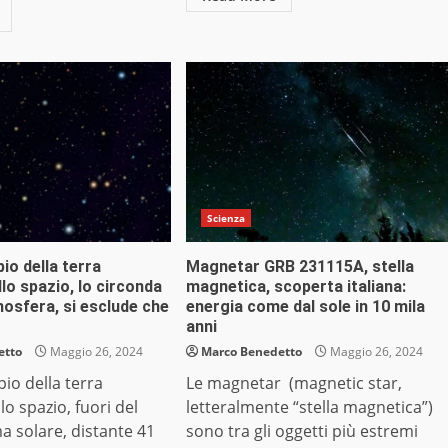
Scienza
io della terra
Magnetar GRB 231115A, stella
lo spazio, lo circonda
magnetica, scoperta italiana:
mosfera, si esclude che
energia come dal sole in 10 mila
anni
etto
Maggio 26, 2024
Marco Benedetto
Maggio 26, 2024
io della terra
Le magnetar (magnetic star,
lo spazio, fuori del
letteralmente “stella magnetica”)
a solare, distante 41
sono tra gli oggetti più estremi