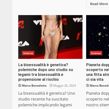
Read More
Scienza
Scienza
La bisessualità è genetica?
Pianeta dopp
polemiche dopo uno studio su
scoperto nel
legami tra bisessualità e
una fitta at
propensione al rischio
ci sia vita
Marco Benedetto
Maggio 26, 2024
Marco Bened
La bisessualità è genetica? Uno
Pianeta dopp
studio recente ha suscitato
scoperto nel
polemiche implicando legami
nostro sitem