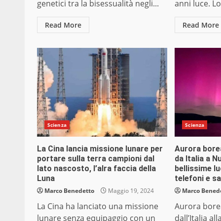
genetici tra la bisessualità negli...
anni luce. Lo.
Read More
Read More
Scienza
Scienza
La Cina lancia missione lunare per
Aurora borea
portare sulla terra campioni dal
da Italia a 
lato nascosto, l’alra faccia della
bellissime l
Luna
telefoni e sat
Marco Benedetto
Maggio 19, 2024
Marco Bened
La Cina ha lanciato una missione
Aurora borea
lunare senza equipaggio con un
dall’Italia a