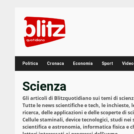
Skip
to
content
Politica
Cronaca
Economia
Sport
Video
Scienza
Gli articoli di Blitzquotidiano sui temi di scien
Tutte le news scientifiche e tech, le inchieste,
ricerca, delle applicazioni e delle scoperte di s
Cellule staminali, device tecnologici, studi nei 
scientifica e astronomia, informatica fisica e c