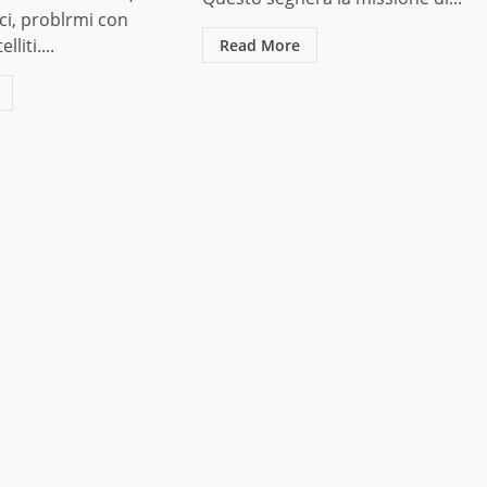
uci, problrmi con
lliti....
Read More