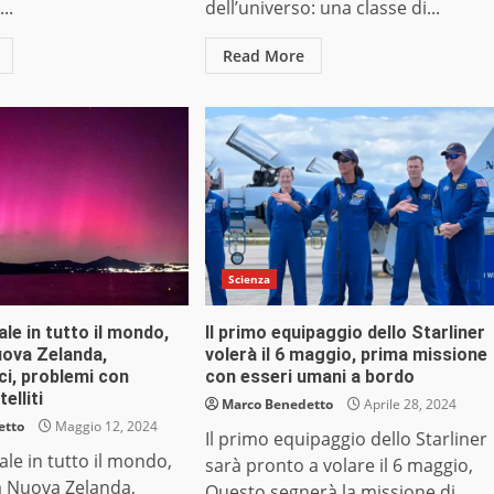
..
dell’universo: una classe di...
Read More
Scienza
le in tutto il mondo,
Il primo equipaggio dello Starliner
Nuova Zelanda,
volerà il 6 maggio, prima missione
uci, problemi con
con esseri umani a bordo
elliti
Marco Benedetto
Aprile 28, 2024
etto
Maggio 12, 2024
Il primo equipaggio dello Starliner
le in tutto il mondo,
sarà pronto a volare il 6 maggio,
lla Nuova Zelanda,
Questo segnerà la missione di...